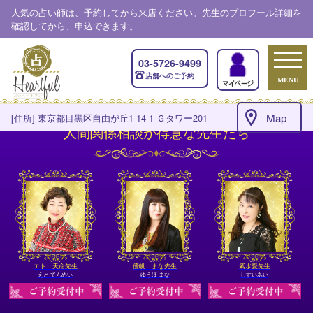
人気の占い師は、予約してから来店ください。先生のプロフール詳細を
確認してから、申込できます。
03-5726-9499
店舗へのご予約
MENU
Map
[住所] 東京都目黒区自由が丘1-14-1 Ｇタワー201
人間関係相談が得意な先生たち
エト 天命先生
優帆 まな先生
紫水愛先生
えと てんめい
ゆうほ まな
しすいあい