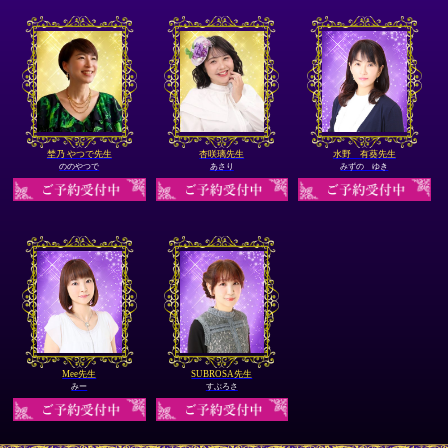
埜乃 やつで先生
杏咲璃先生
水野 有葵先生
ののやつで
あさり
みずの ゆき
Mee先生
SUBROSA先生
みー
すぶろさ