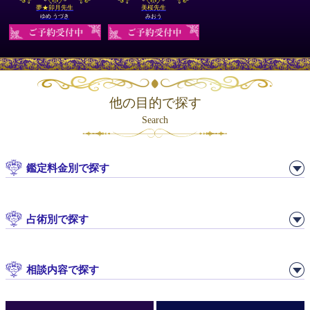
夢★卯月先生
美桜先生
ゆめ うづき
みおう
他の目的で探す
Search
鑑定料金別で探す
占術別で探す
相談内容で探す