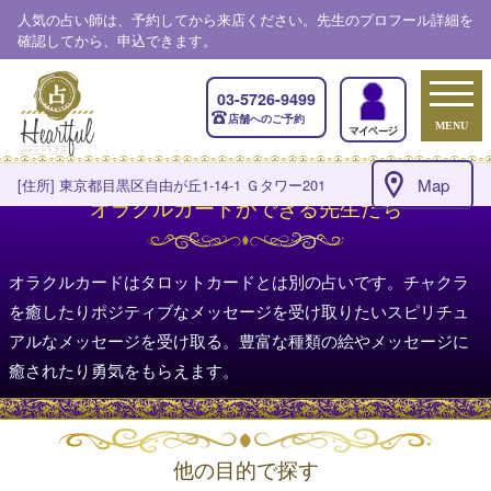
人気の占い師は、予約してから来店ください。先生のプロフール詳細を
確認してから、申込できます。
03-5726-9499
店舗へのご予約
MENU
Map
[住所] 東京都目黒区自由が丘1-14-1 Ｇタワー201
オラクルカードができる先生たち
オラクルカードはタロットカードとは別の占いです。チャクラ
を癒したりポジティブなメッセージを受け取りたいスピリチュ
アルなメッセージを受け取る。豊富な種類の絵やメッセージに
癒されたり勇気をもらえます。
他の目的で探す