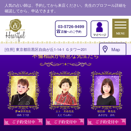
人気の占い師は、予約してから来店ください。先生のプロフール詳細を
確認してから、申込できます。
03-5726-9499
店舗へのご予約
MENU
Map
[住所] 東京都目黒区自由が丘1-14-1 Ｇタワー201
不倫相談が得意な先生たち
夢★卯月先生
エト 天命先生
朝日奈 希先生
ゆめ うづき
えと てんめい
あさひな まれ