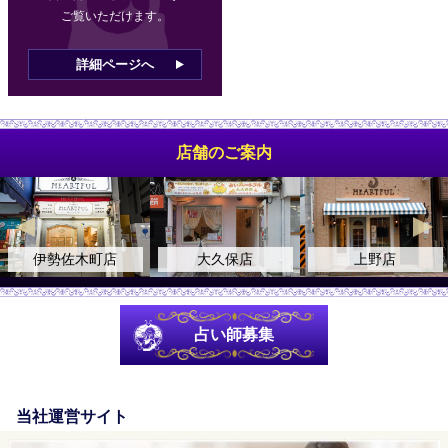
ご覧いただけます。
詳細ページへ
店舗のご案内
勢佐木町店
大久保店
上野店
占い師募集
当社運営サイト